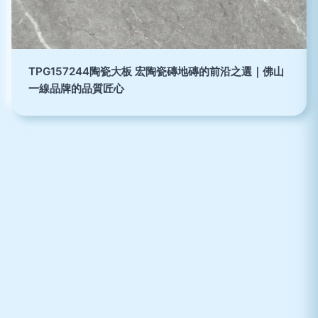
TPG157244陶瓷大板 宏陶瓷磚地磚的前沿之選｜佛山
一線品牌的品質匠心