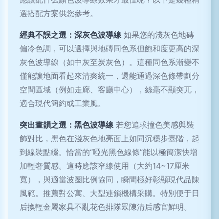
選搭配方案供您參考。
經典不誤之選：深灰色波導線
如果您的淺灰色地磚
偏冷色調，可以選擇與地磚同色系但飽和度更高的深
灰色波導線（如中灰至炭灰色）。這種同色系漸變不
僅能讓地面看起來清爽統一，還能通過深色條帶劃分
空間區域（例如走廊、客廳中心），絲毫不顯突兀，
適合現代簡約或工業風。
突出畫韻之選：黑色波導線
若您追求撞色美感與裝
飾對比，黑色在淺灰色地亮面上如同沉穩步臺階，起
到線裝點綴。恰當的“啞光黑色線條”能以極簡潔快增
加輕奢質感。這時應該窄線使用（大約14~17厘米
寬），與適當波圈比例協同，瞬間極好彰顯現代品陳
風範。推薦對公寓、大型連鎖機構采購。特別便于日
后換輕金屬家具不亂花色排隊眾陳清后感官鮮明。