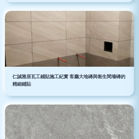
仁誠雅居瓦工鋪貼施工紀實 客廳大地磚與衛生間墻磚的
精細鋪貼