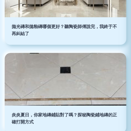
拋光磚和拋釉磚哪個更好？聽陶瓷師傅說完，我終于不
再糾結了
炎炎夏日，你家地磚鋪貼對了嗎？探秘陶瓷鋪地磚的正
確打開方式