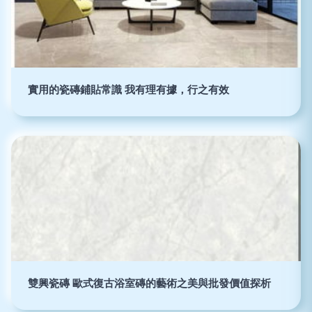
實用的瓷磚鋪貼常識 我有理有據，行之有效
雙興瓷磚 歐式復古浴室磚的藝術之美與批發價值探析