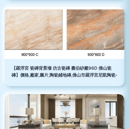
【羅浮宮 瓷磚背景墻 仿古瓷磚 臺伯砂巖96D 佛山瓷
磚】價格,廠家,圖片,陶瓷鋪地磚,佛山市羅浮宮尼凱陶瓷-