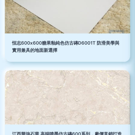
恒志600x600糖果釉純色仿古磚D6001T 防滑美學與
實用兼具的地面新選擇
江西華強石業 高端噴墨仿古磚600系列，廠價直銷打造