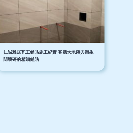
仁誠雅居瓦工鋪貼施工紀實 客廳大地磚與衛生
間墻磚的精細鋪貼