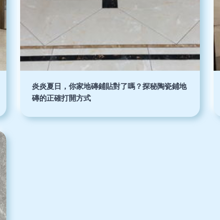
炎炎夏日，你家地磚鋪貼對了嗎？探秘陶瓷鋪地
磚的正確打開方式