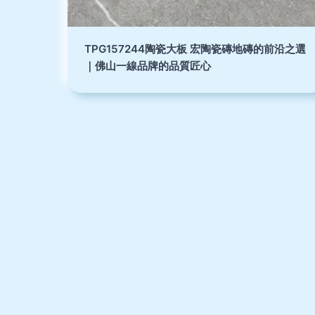
TPG157244陶瓷大板 宏陶瓷磚地磚的前沿之選
｜佛山一線品牌的品質匠心