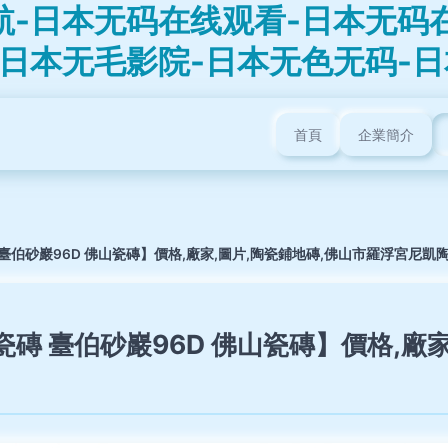
航-日本无码在线观看-日本无码
-日本无毛影院-日本无色无码-
首頁
企業簡介
臺伯砂巖96D 佛山瓷磚】價格,廠家,圖片,陶瓷鋪地磚,佛山市羅浮宮尼凱陶
瓷磚 臺伯砂巖96D 佛山瓷磚】價格,廠家