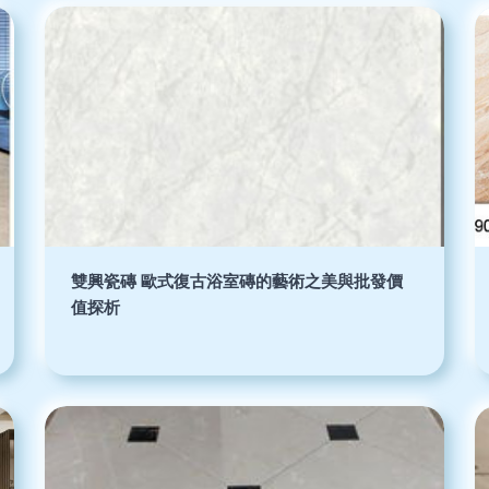
雙興瓷磚 歐式復古浴室磚的藝術之美與批發價
值探析