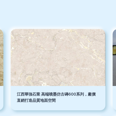
江西華強石業 高端噴墨仿古磚600系列，廠價
直銷打造品質地面空間