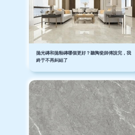
拋光磚和拋釉磚哪個更好？聽陶瓷師傅說完，我
終于不再糾結了