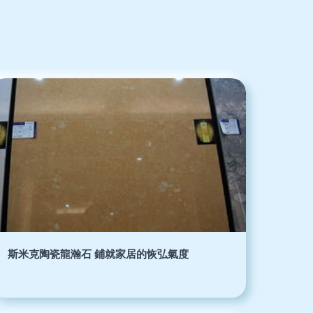
斯米克陶瓷龍瀚石 鋪就家居的恢弘氣度