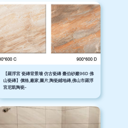
【羅浮宮 瓷磚背景墻 仿古瓷磚 臺伯砂巖96D 佛
山瓷磚】價格,廠家,圖片,陶瓷鋪地磚,佛山市羅浮
宮尼凱陶瓷-