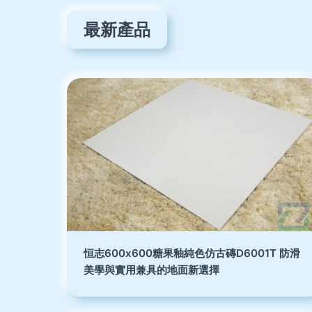
最新產品
恒志600x600糖果釉純色仿古磚D6001T 防滑
美學與實用兼具的地面新選擇